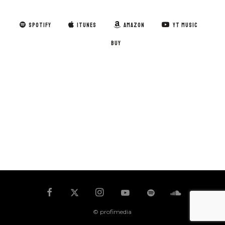
SPOTIFY
ITUNES
AMAZON
YT MUSIC
BUY
© profimedia