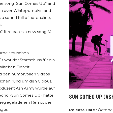
the song “Sun Comes Up” and
 won over Whitepumpkin and
a sound full of adrenaline,
.
 It releases a new song 🙂
rbeit zwischen
 war der Startschuss für ein
alischen Einheit
d den humorvollen Videos
nschen rund um den Globus.
oduzent Ash Army wurde auf
Song «Sun Comes Up» hatte
SUN COMES UP (AS
nergiegeladenen Remix, der
gte.
Release Date
: October