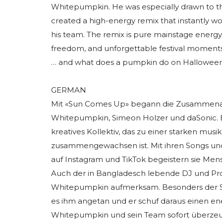
Whitepumpkin. He was especially drawn to 
created a high-energy remix that instantly
his team. The remix is pure mainstage energy: 
freedom, and unforgettable festival moments
… and what does a pumpkin do on Halloween?
GERMAN
Mit «Sun Comes Up» begann die Zusammena
Whitepumpkin, Simeon Holzer und daSonic. Es
kreatives Kollektiv, das zu einer starken musik
zusammengewachsen ist. Mit ihren Songs un
auf Instagram und TikTok begeistern sie Me
Auch der in Bangladesch lebende DJ und Pr
Whitepumpkin aufmerksam. Besonders der 
es ihm angetan und er schuf daraus einen e
Whitepumpkin und sein Team sofort überzeu