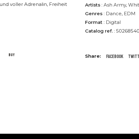
nd voller Adrenalin, Freiheit
Artists
:
Ash Army
,
Whi
Genres
:
Dance
,
EDM
Format
:
Digital
Catalog ref.
: 5026854
BUY
Facebook
Twit