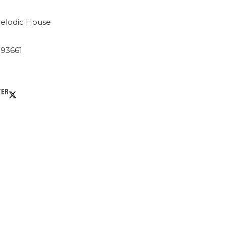
elodic House
593661
ter