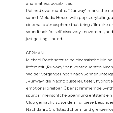
and limitless possibilities.
Refined over months, “Runway” marks the next
sound: Melodic House with pop storytelling, 
cinematic atmosphere that brings film-like e
soundtrack for self-discovery, movement, and t
just getting started.
GERMAN
Michael Borth setzt seine cineastische Melod
liefert mit „Runway“ den konsequenten Nachf
Wo der Vorgänger noch nach Sonnenuntergan
„Runway“ die Nacht: düsterer, tiefer, hypnotis
emotional greifbar. Über schimmernde Synths
spürbar menschliche Spannung entsteht ein T
Club gemacht ist, sondern für diese beson
Nachtfahrt, Großstadtlichtern und grenzenlo