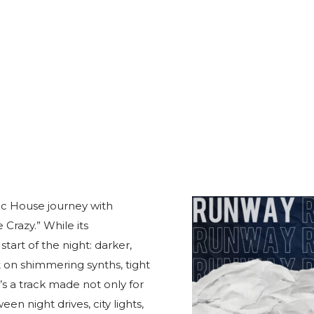
ic House journey with
 Crazy.” While its
start of the night: darker,
t on shimmering synths, tight
’s a track made not only for
n night drives, city lights,