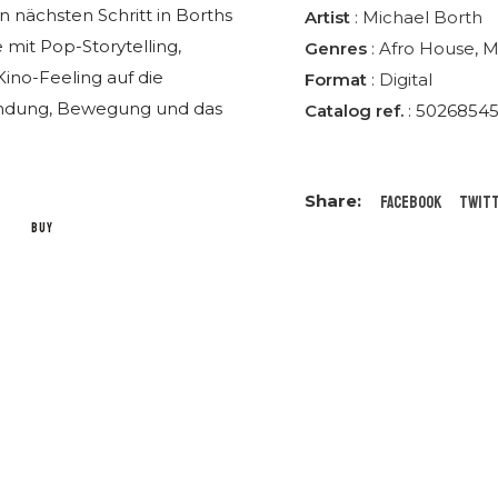
 nächsten Schritt in Borths
Artist
:
Michael Borth
mit Pop-Storytelling,
Genres
:
Afro House
,
M
ino-Feeling auf die
Format
:
Digital
tfindung, Bewegung und das
Catalog ref.
: 5026854
Facebook
Twit
BUY