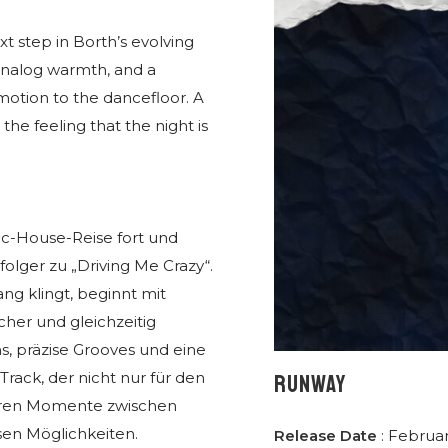
 step in Borth’s evolving
analog warmth, and a
motion to the dancefloor. A
he feeling that the night is
ic-House-Reise fort und
olger zu „Driving Me Crazy“.
g klingt, beginnt mit
cher und gleichzeitig
, präzise Grooves und eine
rack, der nicht nur für den
RUNWAY
deren Momente zwischen
sen Möglichkeiten.
Release Date
: Februar