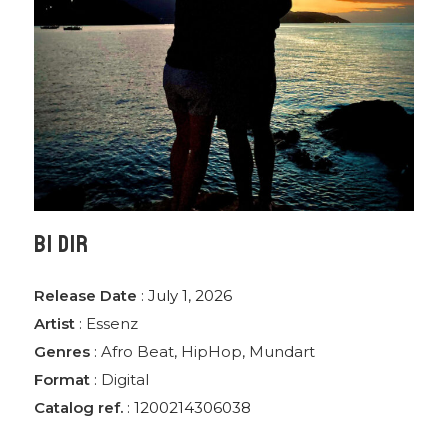
BI DIR
Release Date
: July 1, 2026
Artist
:
Essenz
Genres
:
Afro Beat
,
HipHop
,
Mundart
Format
:
Digital
Catalog ref.
: 1200214306038