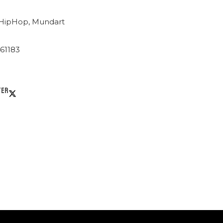
HipHop
,
Mundart
61183
ter