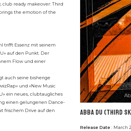
, club ready makeover: Third
brings the emotion of the
 trifft Essenz mit seinem
U» auf den Punkt. Der
änem Flow und einer
igt auch seine bisherige
SchwiizRap» und «New Music
» ein neues, clubtaugliches
ong einen gelungenen Dance-
it frischem Drive auf den
ABBA DU (THIRD SK
Release Date
: March 